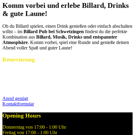
Komm vorbei und erlebe Billard, Drinks
& gute Laune!
Ob du Billard spielen, einen Drink genießen oder einfach abschalten
willst – im
Billard Pub bei Schwetzingen
findest du die perfekte
Kombination aus
Billard, Musik, Drinks und entspannter
Atmosphäre
. Komm vorbei, spiel eine Runde und genieße deinen
Abend voller Spaß und guter Laune!
Reservierung
Reservierungen nehmen wir während unserer Öffnungszeiten gerne
per Telefon über 06227 15 85 entgegen. Alternativ könnt ihr uns
Euren Reservierungswunsch jederzeit gerne hier über unser
Kontaktformular mitteilen.
Anruf genügt
Kontaktformular
Opening Hours
Donnerstag von 17:00 - 1:00 Uhr
Freitag von 17:00 - 1:00 Uhr