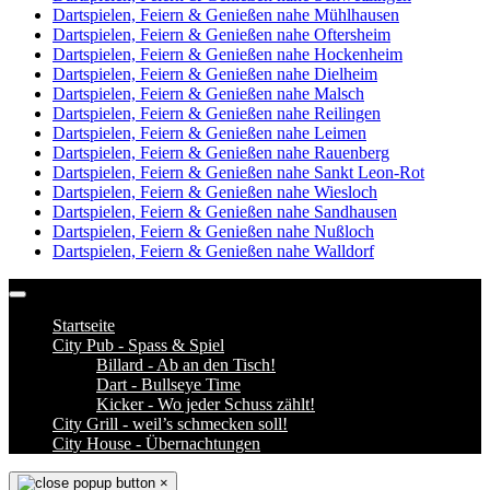
Dartspielen, Feiern & Genießen nahe Mühlhausen
Dartspielen, Feiern & Genießen nahe Oftersheim
Dartspielen, Feiern & Genießen nahe Hockenheim
Dartspielen, Feiern & Genießen nahe Dielheim
Dartspielen, Feiern & Genießen nahe Malsch
Dartspielen, Feiern & Genießen nahe Reilingen
Dartspielen, Feiern & Genießen nahe Leimen
Dartspielen, Feiern & Genießen nahe Rauenberg
Dartspielen, Feiern & Genießen nahe Sankt Leon-Rot
Dartspielen, Feiern & Genießen nahe Wiesloch
Dartspielen, Feiern & Genießen nahe Sandhausen
Dartspielen, Feiern & Genießen nahe Nußloch
Dartspielen, Feiern & Genießen nahe Walldorf
Startseite
City Pub - Spass & Spiel
Billard - Ab an den Tisch!
Dart - Bullseye Time
Kicker - Wo jeder Schuss zählt!
City Grill - weil’s schmecken soll!
City House - Übernachtungen
×