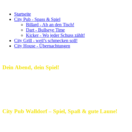
Startseite
City Pub - Spass & Spiel
Billard - Ab an den Tisch!
Dart - Bullseye Time
Kicker - Wo jeder Schuss zählt!
City Grill - weil’s schmecken soll!
City House - Übernachtungen
Dein Abend, dein Spiel!
Dein Treffpunkt für gute Laune,
spannende Spiele und echte Pub-
Atmosphäre!
City Pub Walldorf – Spiel, Spaß & gute Laune!
Im City Pub Walldorf wird jeder Abend zum Erlebnis! Hier treffen
sich Freunde, Teams und Neugierige, um gemeinsam zu spielen, zu