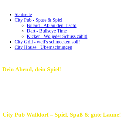
Startseite
City Pub - Spass & Spiel
Billard - Ab an den Tisch!
Dart - Bullseye Time
Kicker - Wo jeder Schuss zählt!
City Grill - weil’s schmecken soll!
City House - Übernachtungen
Dein Abend, dein Spiel!
Dein Treffpunkt für gute Laune,
spannende Spiele und echte Pub-
Atmosphäre!
City Pub Walldorf – Spiel, Spaß & gute Laune!
Im City Pub Walldorf wird jeder Abend zum Erlebnis! Hier treffen
sich Freunde, Teams und Neugierige, um gemeinsam zu spielen, zu