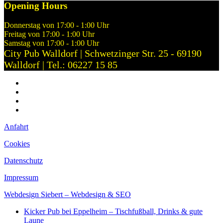
Opening Hours
Donnerstag von 17:00 - 1:00 Uhr
Freitag von 17:00 - 1:00 Uhr
Samstag von 17:00 - 1:00 Uhr
City Pub Walldorf | Schwetzinger Str. 25 - 69190
Walldorf | Tel.: 06227 15 85
Anfahrt
Cookies
Datenschutz
Impressum
Anfahrt
Cookies
Datenschutz
Impressum
Webdesign Siebert – Webdesign & SEO
Kicker Pub bei Eppelheim – Tischfußball, Drinks & gute
Laune