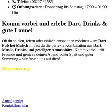
📞 Telefon:
06227 / 1585
🕐 Öffnungszeiten:
Donnerstag bis Samstag, 17:00 – 01:00
Uhr
Komm vorbei und erlebe Dart, Drinks &
gute Laune!
Ob du spielen, feiern oder einfach entspannen möchtest – im
Dart
Pub bei Malsch
findest du die perfekte Kombination aus
Dart,
Musik, Drinks und geselliger Atmosphäre
. Komm vorbei, triff
Freunde und genieße deinen Abend voller Spaß und guter
Stimmung – wir freuen uns auf dich!
Reservierung
Reservierungen nehmen wir während unserer Öffnungszeiten gerne
per Telefon über 06227 15 85 entgegen. Alternativ könnt ihr uns
Euren Reservierungswunsch jederzeit gerne hier über unser
Kontaktformular mitteilen.
Anruf genügt
Kontaktformular