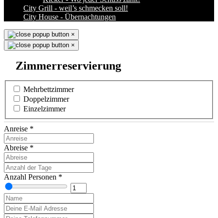
City Grill - weil’s schmecken soll!
City House - Übernachtungen
×
×
Zimmerreservierung
Mehrbettzimmer
Doppelzimmer
Einzelzimmer
Anreise
*
Abreise
*
Anzahl Personen
*