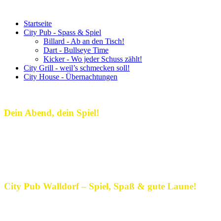
Startseite
City Pub - Spass & Spiel
Billard - Ab an den Tisch!
Dart - Bullseye Time
Kicker - Wo jeder Schuss zählt!
City Grill - weil’s schmecken soll!
City House - Übernachtungen
Dein Abend, dein Spiel!
Dein Treffpunkt für gute Laune,
spannende Spiele und echte Pub-
Atmosphäre!
City Pub Walldorf – Spiel, Spaß & gute Laune!
Im City Pub Walldorf wird jeder Abend zum Erlebnis! Hier treffen
sich Freunde, Teams und Neugierige, um gemeinsam zu spielen, zu