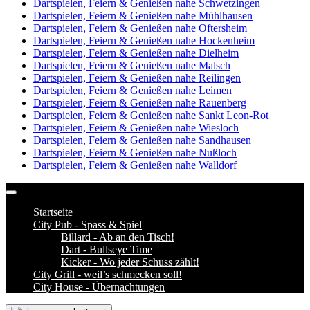
Dartspielen, Feiern & Genießen nahe Schwetzingen
Dartspielen, Feiern & Genießen nahe Mühlhausen
Dartspielen, Feiern & Genießen nahe Oftersheim
Dartspielen, Feiern & Genießen nahe Hockenheim
Dartspielen, Feiern & Genießen nahe Dielheim
Dartspielen, Feiern & Genießen nahe Malsch
Dartspielen, Feiern & Genießen nahe Reilingen
Dartspielen, Feiern & Genießen nahe Leimen
Dartspielen, Feiern & Genießen nahe Rauenberg
Dartspielen, Feiern & Genießen nahe Sankt Leon-Rot
Dartspielen, Feiern & Genießen nahe Wiesloch
Dartspielen, Feiern & Genießen nahe Sandhausen
Dartspielen, Feiern & Genießen nahe Nußloch
Dartspielen, Feiern & Genießen nahe Walldorf
Startseite
City Pub - Spass & Spiel
Billard - Ab an den Tisch!
Dart - Bullseye Time
Kicker - Wo jeder Schuss zählt!
City Grill - weil’s schmecken soll!
City House - Übernachtungen