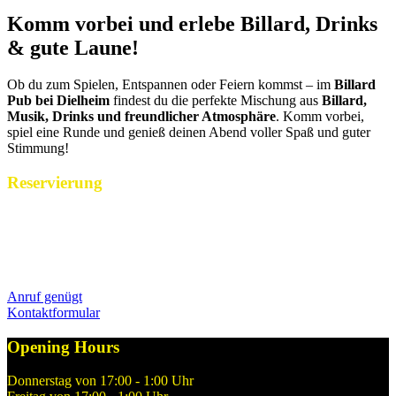
Komm vorbei und erlebe Billard, Drinks
& gute Laune!
Ob du zum Spielen, Entspannen oder Feiern kommst – im
Billard
Pub bei Dielheim
findest du die perfekte Mischung aus
Billard,
Musik, Drinks und freundlicher Atmosphäre
. Komm vorbei,
spiel eine Runde und genieß deinen Abend voller Spaß und guter
Stimmung!
Reservierung
Reservierungen nehmen wir während unserer Öffnungszeiten gerne
per Telefon über 06227 15 85 entgegen. Alternativ könnt ihr uns
Euren Reservierungswunsch jederzeit gerne hier über unser
Kontaktformular mitteilen.
Anruf genügt
Kontaktformular
Opening Hours
Donnerstag von 17:00 - 1:00 Uhr